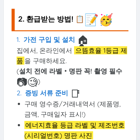
📝🥳
2. 환급받는 방법! 📋
🏠
가전 구입 및 설치
집에서, 온라인에서
으뜸효율 1등급 제
품
을 구매하세요.
(
설치 전에 라벨‧명판 꼭! 촬영 필수
📷🧐
)
📑
증빙 서류 준비
구매 영수증/거래내역서 (제품명,
금액, 구매일자 표시!)
에너지효율 등급 라벨 및 제조번호
(시리얼번호) 명판 사진