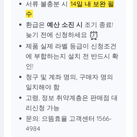
서류 불충분 시
14일 내 보완 필
수
환급은
예산 소진 시
조기 종료!
⏰
늦기 전에 신청하세요
제품 실제 라벨 등급이 신청조건
에 부합하는지 설치 전 반드시 확
인!
청구 및 계좌 명의, 구매자 명의
일치해야 함
고령, 정보 취약계층은 판매점 대
리신청 가능
문의: 으뜸효율 고객센터 1566-
4984