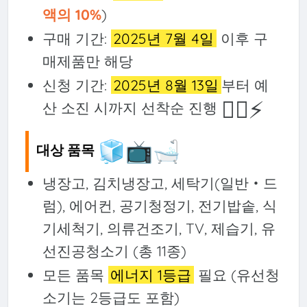
액의 10%
)
구매 기간:
2025년 7월 4일
이후 구
매제품만 해당
신청 기간:
2025년 8월 13일
부터 예
🏃‍♂️⚡
산 소진 시까지 선착순 진행
🧊📺🛁
대상 품목
냉장고, 김치냉장고, 세탁기(일반‧드
럼), 에어컨, 공기청정기, 전기밥솥, 식
기세척기, 의류건조기, TV, 제습기, 유
선진공청소기 (총 11종)
모든 품목
에너지 1등급
필요 (유선청
소기는 2등급도 포함)